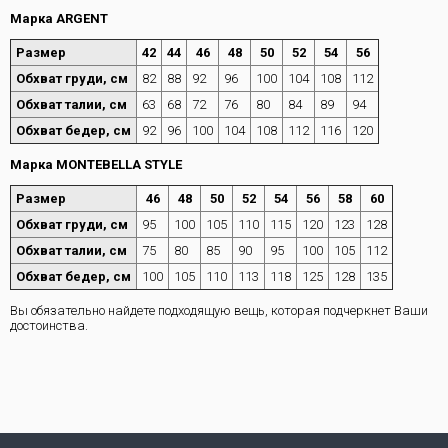
Марка ARGENT
Размер
42
44
46
48
50
52
54
56
Обхват груди, см
82
88
92
96
100
104
108
112
Обхват талии, см
63
68
72
76
80
84
89
94
Обхват бедер, см
92
96
100
104
108
112
116
120
Марка MONTEBELLA STYLE
Размер
46
48
50
52
54
56
58
60
Обхват груди, см
95
100
105
110
115
120
123
128
Обхват талии, см
75
80
85
90
95
100
105
112
Обхват бедер, см
100
105
110
113
118
125
128
135
Вы обязательно найдете подходящую вещь, которая подчеркнет Ваши
достоинства.