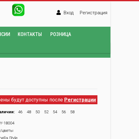
Вход
Регистрация
НСИИ
КОНТАКТЫ
РОЗНИЦА
ены будут доступны после
Регистрации
аличии:
46
48
50
52
54
56
58
Y-18004
/цветы
ella Style