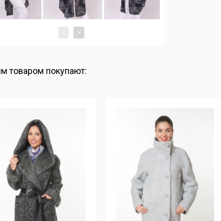
<
>
им товаром покупают: