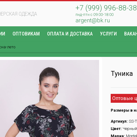
+7 (999) 996-88-38
ЕРСКАЯ ОДЕЖДА
пнд-птн с 09:00-18:00
argent@bk.ru
ИИ
ОПТОВИКАМ
ОПЛАТА И ДОСТАВКА
УСЛУГИ
ВАКА
сна-лето
Туника
Оптовые ц
Размеры в н
Артикул:
SS-T
Цвет:
Черный
Марка:
Monteb