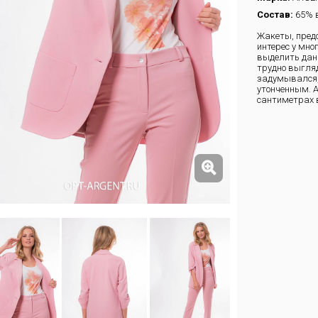
Состав:
65% в
Жакеты, пред
интерес у мно
выделить дан
трудно выгляд
задумывался,
утонченным. 
сантиметрах в