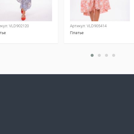
икул: VLD902120
Артикул: VLD905414
тье
Платье