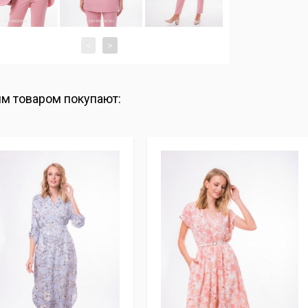
<
>
им товаром покупают: