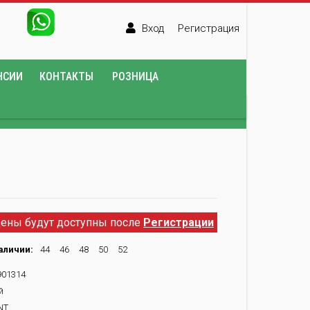
Вход
Регистрация
НСИИ
КОНТАКТЫ
РОЗНИЦА
ены будут доступны после
Регистрации
аличии:
44
46
48
50
52
01314
й
NT