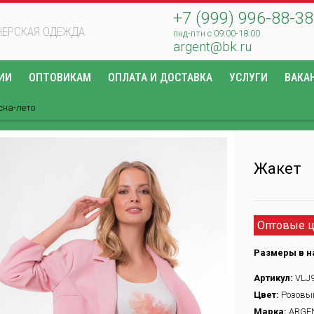
+7 (999) 996-88-38
ЕРСКАЯ ОДЕЖДА
пнд-птн с 09:00-18:00
argent@bk.ru
ИИ
ОПТОВИКАМ
ОПЛАТА И ДОСТАВКА
УСЛУГИ
ВАКА
сна-лето
Жакет
Оптовые ц
Размеры в н
Артикул:
VLJ9
Цвет:
Розовы
Марка:
ARGE