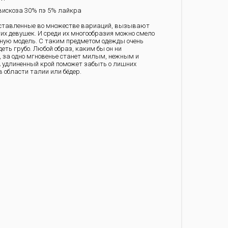
искоза 30% пэ 5% лайкра
ставленные во множестве вариаций, вызывают
гих девушек. И среди их многообразия можно смело
ную модель. С таким предметом одежды очень
еть грубо. Любой образ, каким бы он ни
 за одно мгновенье станет милым, нежным и
А удлиненный крой поможет забыть о лишних
 области талии или бёдер.