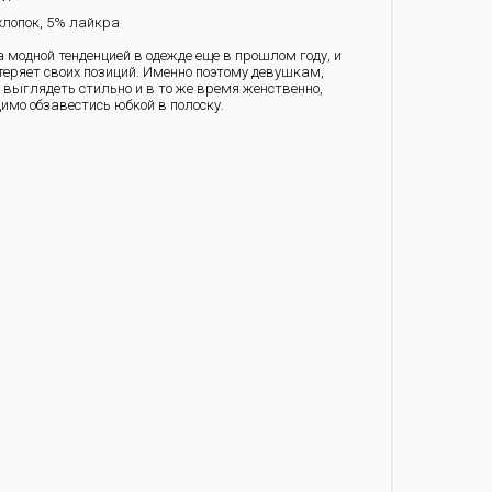
лопок, 5% лайкра
 модной тенденцией в одежде еще в прошлом году, и
 теряет своих позиций. Именно поэтому девушкам,
 выглядеть стильно и в то же время женственно,
димо обзавестись юбкой в полоску.