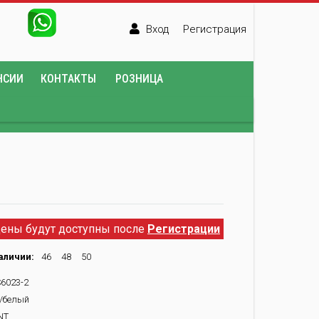
Вход
Регистрация
НСИИ
КОНТАКТЫ
РОЗНИЦА
ены будут доступны после
Регистрации
аличии:
46
48
50
6023-2
/белый
NT