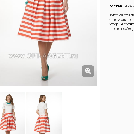
Состав:
95% х
Полоска стала
в этом она не
которые хотят
просто необхо