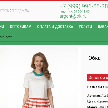
+7 (999) 996-88-38
ЕРСКАЯ ОДЕЖДА
пнд-птн с 09:00-18:00
argent@bk.ru
ИИ
ОПТОВИКАМ
ОПЛАТА И ДОСТАВКА
УСЛУГИ
ВАКА
сна-лето
Юбка
Оптовые ц
Размеры в н
Артикул:
ALYS
Цвет:
Коралл
Марка:
ARGE